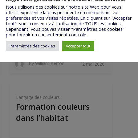
Nous utilisons des cookies sur notre site Web pour vous
offrir l'expérience la plus pertinente en mémorisant vos
Langage des couleurs
préférences et vos visites répétées. En cliquant sur "Accepter
les couleurs dans
tout", vous consentez à l'utilisation de TOUS les cookies.
Cependant, vous pouvez visiter "Paramètres des cookies"
l’habillement
pour fournir un consentement contrôlé.
Paramètres des cookies
Accepter tout
By
William Berton
2 mai 2020
Langage des couleurs
Formation couleurs
dans l’habitat