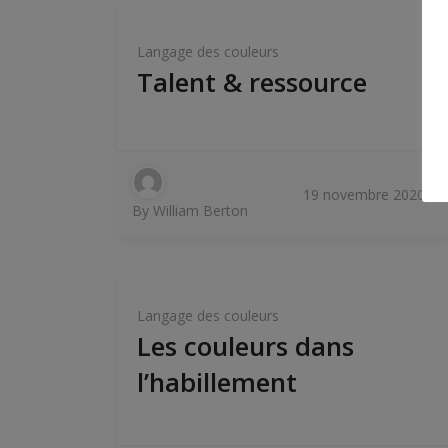
Langage des couleurs
Talent & ressource
19 novembre 2020
By
William Berton
Langage des couleurs
Les couleurs dans
l’habillement