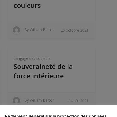
couleurs
By
William Berton
20 octobre 2021
Langage des couleurs
Souveraineté de la
force intérieure
By
William Berton
4 août 2021
Règlement général sur la protection des données