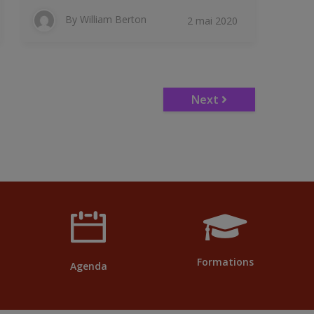
By
William Berton
2 mai 2020
Next
Formations
Agenda