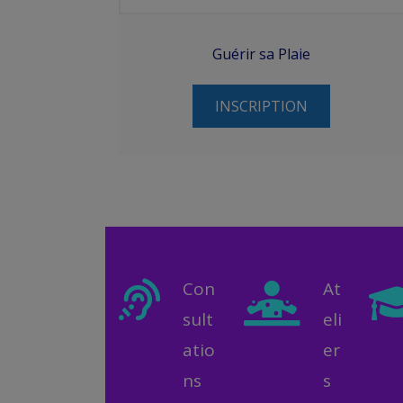
Guérir sa Plaie
INSCRIPTION
Con
At
sult
eli
atio
er
ns
s