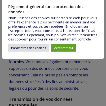
peuvent aussi voir et modifier ces informations.
Règlement général sur la protection des
données
Les droits que vous avez sur vos
données
Nous utilisons des cookies sur notre site Web pour vous
offrir l'expérience la plus pertinente en mémorisant vos
préférences et vos visites répétées. En cliquant sur
Si vous avez un compte ou si vous avez laissé des
"Accepter tout", vous consentez à l'utilisation de TOUS
les cookies. Cependant, vous pouvez visiter "Paramètres
commentaires sur le site, vous pouvez demander
des cookies" pour fournir un consentement contrôlé.
à recevoir un fichier contenant toutes les
Paramètres des cookies
Accepter tout
données personnelles que nous possédons à
votre sujet, incluant celles que vous nous avez
fournies. Vous pouvez également demander la
suppression des données personnelles vous
concernant. Cela ne prend pas en compte les
données stockées à des fins administratives,
légales ou pour des raisons de sécurité.
Transmission de vos données
personnelles