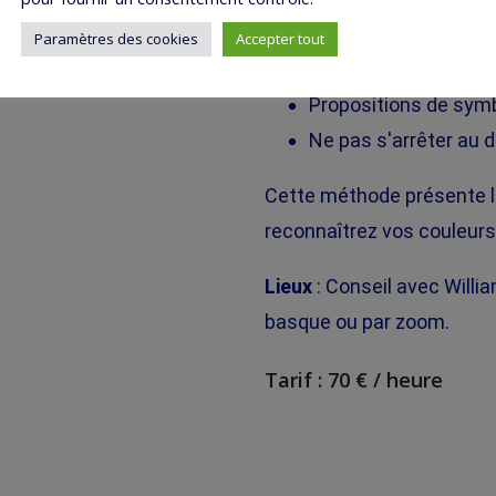
Proposition de coule
Paramètres des cookies
Accepter tout
Proposition d'ambian
Propositions de sym
Ne pas s'arrêter au dé
Cette méthode présente l'
reconnaîtrez vos couleurs
Lieux
: Conseil avec Willi
basque ou par zoom.
Tarif
: 70 € / heure