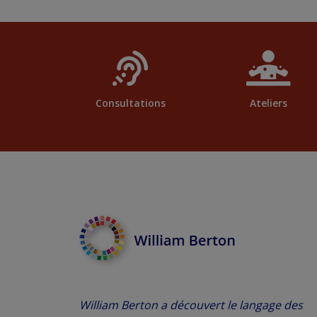
Consultations
Ateliers
William Berton a découvert le langage des