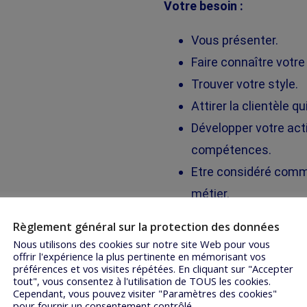
Votre besoin :
Vous présenter.
Faire connaître votre 
Trouver votre style.
Attirer la clientèle q
Développer votre acti
compétences.
Etre considéré comm
métier.
Règlement général sur la protection des données
Trois étapes :
Nous utilisons des cookies sur notre site Web pour vous
offrir l'expérience la plus pertinente en mémorisant vos
Définir votre besoin,
préférences et vos visites répétées. En cliquant sur "Accepter
tout", vous consentez à l'utilisation de TOUS les cookies.
vie.
Cependant, vous pouvez visiter "Paramètres des cookies"
Nous vous faisons :
pour fournir un consentement contrôlé.