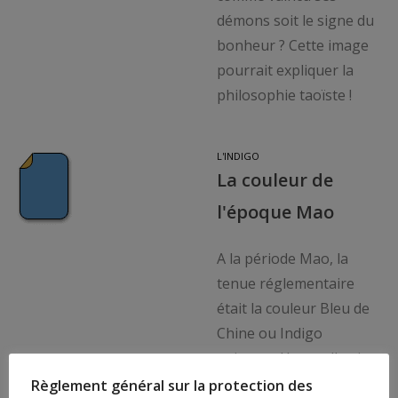
démons soit le signe du
bonheur ? Cette image
pourrait expliquer la
philosophie taoïste !
L'INDIGO
La couleur de
l'époque Mao
A la période Mao, la
tenue réglementaire
était la couleur Bleu de
Chine ou Indigo
naissant. Hors celle-ci
évoque la fusion. A
Règlement général sur la protection des