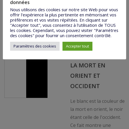
données
parier que Mao
Nous utilisons des cookies sur notre site Web pour vous
connaissait le sens des
offrir l'expérience la plus pertinente en mémorisant vos
couleurs car n'est-ce pas
préférences et vos visites répétées. En cliquant sur
"Accepter tout", vous consentez à l'utilisation de TOUS
la bonne couleur pour
les cookies. Cependant, vous pouvez visiter "Paramètres
faire entrer tout le
des cookies" pour fournir un consentement contrôlé.
monde dans le rang !
Paramètres des cookies
Accepter tout
LE BLANC ET LE NOIR
LA MORT EN
ORIENT ET
OCCIDENT
Le blanc est la couleur de
la mort en orient, le noir
étant celle de l'occident.
Ce fait montre une