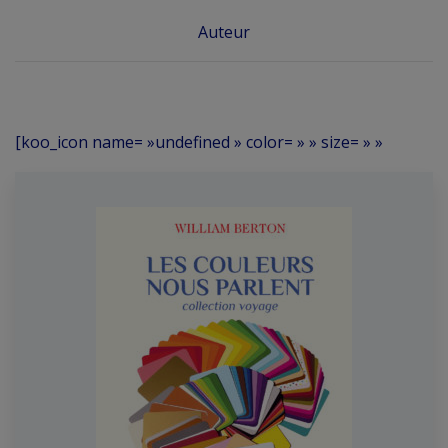
Auteur
[koo_icon name= »undefined » color= » » size= » »