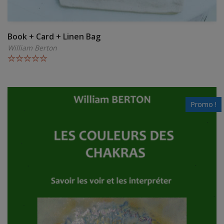
Book + Card + Linen Bag
William Berton
Note
5.00
sur 5
Promo !