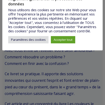
données
Test de personnalité : qui êtes vous vraiment ?
Nous utilisons des cookies sur notre site Web pour vous
Comment se faire de nouveaux amis.
offrir l'expérience la plus pertinente en mémorisant vos
Comment faire évolution une relation.
préférences et vos visites répétées. En cliquant sur
"Accepter tout", vous consentez à l'utilisation de TOUS
Quelle porte laisser se fermer pour qu’une autre
les cookies. Cependant, vous pouvez visiter "Paramètres
s’ouvre.
des cookies" pour fournir un consentement contrôlé.
L’hameçon, au quel mordez-vous le plus souvent ?
Paramètres des cookies
Accepter tout
La légende personnelle, comment s’y rendre ?
Avez-vous envie de réveiller votre désir amoureux ?
Comment résoudre un problème ?
Comment en finir avec la confusion ?
Ce livret se pratique. Il apporte des solutions
innovantes qui ouvrent l’esprit et font entrer de plain-
pied au cœur du présent, dans le « grand temps » de la
compréhension saisissante faisant agir.
Cet article est un concentré du livre Les couleurs le