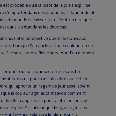
, il est probable qu’à la place de la joie s’exprime
ourra s’emporter dans des émotions, « donner du fil
oins du monde se laisser faire. Peut-on dire que
met dans un état dans les deux cas.! !
i donne. Cette perspective ouvre de nouveaux
ouleurs. Lorsque l’on parlera d’une couleur, on ne
ra. Elle sera juste le fidèle serviteur d’un moment
ller une couleur pour ses vertus sans tenir
tement. Nous ne pourrons plus dire que le bleu
tendre qui apporte un regain de jeunesse, soient
sque la couleur agit, autant savoir comment
la difficulté à apprendre pourra être encouragé
que le plus. S’il lui manque la rigueur, le violet
 pour l’écoute, cela sera le bleu ; pour le