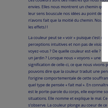
Les couleurs sont des maîtres qui nous montr
envies. Elles nous montrent un chemin qui no
leur sens bouscule nos idées au point de no
n’avons fait que la moitié du chemin. Nous a
les effets.! !
La couleur peut se « voir » puisque c’est de l
perceptions intuitives et non pas de vision d
voyez-vous ? De quelle couleur est-elle ? L
un jardin ? Lorsque nous « voyons » une cou
signification de celle-ci, ce que nous vivons p
pouvons dire que la couleur traduit une pen
l’origine comportementale de cette souffra
quel type de pensée « fait mal ». En connaît
est le porte-parole du corps, elle exprime
situations. Elle nomme et explique le mal. Ce
s’observe. La couleur plonge au coeur de ce 