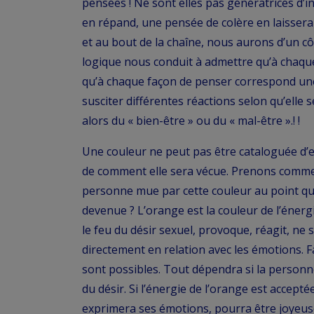
pensées ! Ne sont elles pas génératrices d’i
en répand, une pensée de colère en laissera 
et au bout de la chaîne, nous aurons d’un côt
logique nous conduit à admettre qu’à chaqu
qu’à chaque façon de penser correspond une
susciter différentes réactions selon qu’elle 
alors du « bien-être » ou du « mal-être ».! !
Une couleur ne peut pas être cataloguée d’e
de comment elle sera vécue. Prenons comme
personne mue par cette couleur au point qu’
devenue ? L’orange est la couleur de l’énergi
le feu du désir sexuel, provoque, réagit, ne 
directement en relation avec les émotions. F
sont possibles. Tout dépendra si la personn
du désir. Si l’énergie de l’orange est accepté
exprimera ses émotions, pourra être joyeuse, 