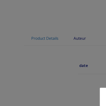
Product Details
Auteur
date