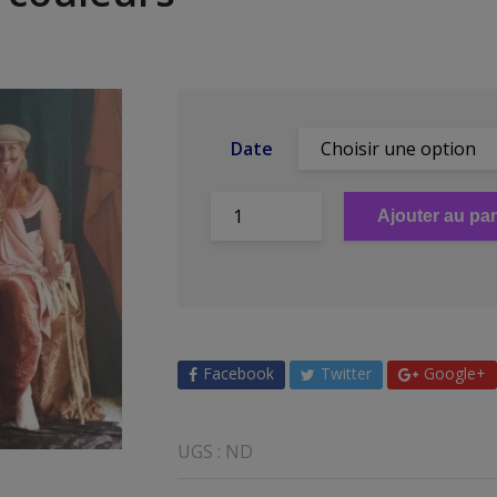
Date
Ajouter au pan
Facebook
Twitter
Google+
UGS :
ND