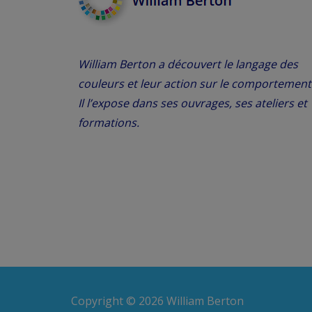
r
g
m
e
o
n
William Berton a découvert le langage des
t
couleurs et leur action sur le comportement
d
-
Il l’expose dans ses ouvrages, ses ateliers et
c
a
formations.
l
é
.
Copyright © 2026 William Berton