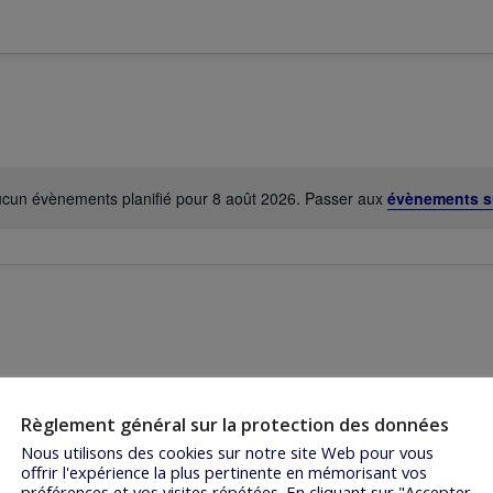
cun évènements planifié pour 8 août 2026. Passer aux
évènements s
N
o
t
i
c
e
Règlement général sur la protection des données
Nous utilisons des cookies sur notre site Web pour vous
offrir l'expérience la plus pertinente en mémorisant vos
préférences et vos visites répétées. En cliquant sur "Accepter