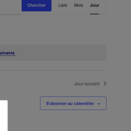
Chercher
Liste
Mois
Jour
a
v
i
g
a
t
i
uivants
.
o
n
d
e
Jour suivant
v
u
e
S’abonner au calendrier
s
É
v
è