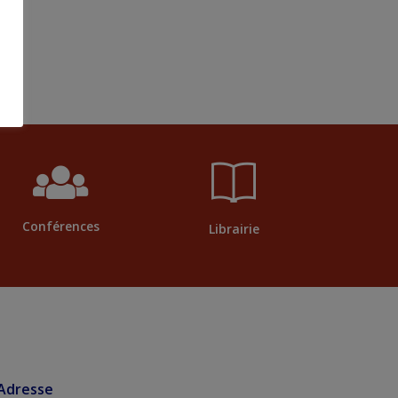
n
e
m
e
n
t
Conférences
Librairie
Adresse