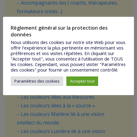
– Accompagnants-tes ( coachs, thérapeutes,
formateurs-trices…)
– Professionnel-les en relations humaines
Règlement général sur la protection des
– Conseillers-ères en image, relooking
données
– Conseillers-ères en habitats, architecture
Nous utilisons des cookies sur notre site Web pour vous
intérieur
offrir l'expérience la plus pertinente en mémorisant vos
préférences et vos visites répétées. En cliquant sur
– Créateur-trices au fait de la couleur
"Accepter tout", vous consentez à l'utilisation de TOUS
Ce que vous allez apprendre :
les cookies. Cependant, vous pouvez visiter "Paramètres
des cookies" pour fournir un consentement contrôlé.
– Signification symbolique et énergétique de
48 couleurs.
Paramètres des cookies
Accepter tout
Les couleurs liées aux besoins., aux chakras.
– Les couleurs liées aux blessures
– Les couleurs liées à la « source ».
– Les couleurs Matière lié à une vision
intellect du monde.
– Les couleurs Lumière lié à une vision