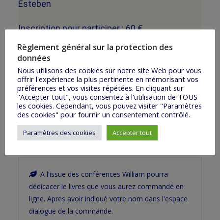
Esteben
Inscription pour participer : 60 €
Règlement général sur la protection des
Repas du place : forfait de 210 € pour repas
données
dimanche soi, lundi et mardi midi et soir, et
Nous utilisons des cookies sur notre site Web pour vous
offrir l'expérience la plus pertinente en mémorisant vos
mercredi midi.
préférences et vos visites répétées. En cliquant sur
"Accepter tout", vous consentez à l'utilisation de TOUS
les cookies. Cependant, vous pouvez visiter "Paramètres
Hébergement possibles sur place en ch duo,
des cookies" pour fournir un consentement contrôlé.
trio.Prendre contact avec le Nina du Château
Paramètres des cookies
Accepter tout
basques.
A l'issue des conférences William pourra
dédicacer le livres que vous aurez commandé en
ligne. Apres avoir indiqué votre nom dans l'espace
dialogue de la commande.