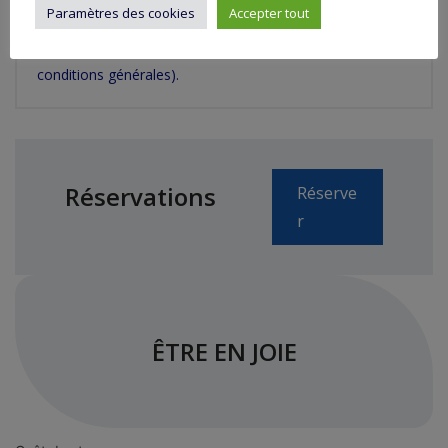
Paramètres des cookies
Accepter tout
d'annulation de la part de l'animateur 100 % des arrhes
versées à l'inscription seront remboursées. (Voir
conditions générales).
Réservations
Réserve
r
ÊTRE EN JOIE