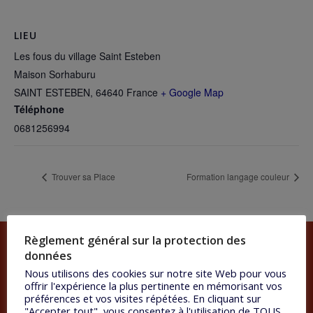
LIEU
Les fous du village Saint Esteben
Maison Sorhaburu
SAINT ESTEBEN
,
64640
France
+ Google Map
Téléphone
0681256994
Trouver sa Place
Formation langage couleur
Règlement général sur la protection des
données
Nous utilisons des cookies sur notre site Web pour vous
offrir l'expérience la plus pertinente en mémorisant vos
préférences et vos visites répétées. En cliquant sur
Consultations
"Accepter tout", vous consentez à l'utilisation de TOUS